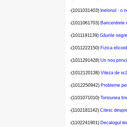
-(1011031403)
Inelonul - o 
-(1011061703)
Baricentrele 
-(1011191139)
Găurile negre
-(1011222150)
Fizica elicoi
-(1011291428)
Un nou princip
-(1012120138)
Viteza de scă
-(1012250942)
Probleme pen
-(1101071010)
Torsiunea tin
-(1102181142)
Citesc despre
-(1102241901)
Decalogul teo