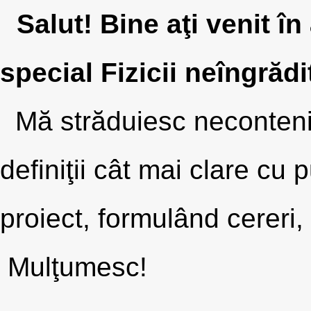
Salut! Bine aţi venit în
special Fizicii neîngrăd
Mă străduiesc necontenit 
definiţii cât mai clare cu 
proiect, formulând cereri, 
Mulţumesc!