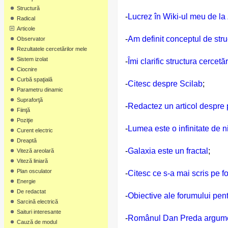
Structură
-
Lucrez în Wiki-ul meu de la
Radical
Articole
-
Am definit conceptul de stru
Observator
Rezultatele cercetărilor mele
Sistem izolat
-
Îmi clarific structura cercetăr
Ciocnire
Curbă spaţială
-
Citesc despre Scilab
;
Parametru dinamic
Supraforţă
-
Redactez un articol despre 
Fiinţă
Poziţie
-
Lumea este o infinitate de n
Curent electric
Dreaptă
-
Galaxia este un fractal
;
Viteză areolară
Viteză liniară
Plan osculator
-
Citesc ce s-a mai scris pe 
Energie
De redactat
-
Obiective ale forumului pen
Sarcină electrică
Saituri interesante
-
Românul Dan Preda argument
Cauză de modul