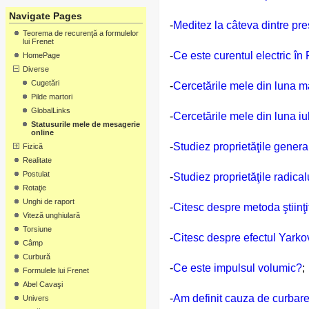
Navigate Pages
-
Meditez la câteva dintre pr
Teorema de recurenţă a formulelor
lui Frenet
-
Ce este curentul electric în 
HomePage
Diverse
Cugetări
-
Cercetările mele din luna m
Pilde martori
GlobalLinks
-
Cercetările mele din luna iu
Statusurile mele de mesagerie
online
-
Studiez proprietăţile genera
Fizică
Realitate
Postulat
-
Studiez proprietăţile radical
Rotaţie
Unghi de raport
-
Citesc despre metoda ştiinţi
Viteză unghiulară
Torsiune
-
Citesc despre efectul Yarko
Câmp
Curbură
-
Ce este impulsul volumic?
;
Formulele lui Frenet
Abel Cavaşi
-
Am definit cauza de curbare
Univers