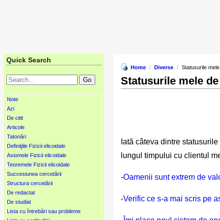
Quick Search
Home
/
Diverse
/
Statusurile mele
Statusurile mele de
Note
Azi
De citit
Articole
Tatonări
Iată câteva dintre statusuril
Definiţiile Fizicii elicoidale
lungul timpului cu clientul m
Axiomele Fizicii elicoidale
Teoremele Fizicii elicoidale
Succesiunea cercetării
-
Oamenii sunt extrem de val
Structura cercetării
De redactat
-
Verific ce s-a mai scris pe 
De studiat
Lista cu întrebări sau probleme