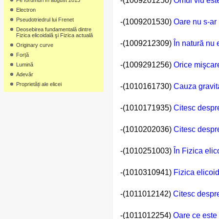
-(1009201250)
Omul viu este
Pe forumuri în august 2013
Electron
Pseudotriedrul lui Frenet
-(1009201530)
Oare nu s-ar 
Deosebirea fundamentală dintre
Fizica elicoidală şi Fizica actuală
-(1009212309)
În natură nu 
Originary curve
Forță
-(1009291256)
Orice mişcar
Lumină
Adevăr
Proprietăți ale elicei
-(1010161730)
Cauza gravitaţ
-(1010171935)
Citesc despre
-(1010202036)
Citesc despr
-(1010251003)
În Fizica eli
-(1010310941)
Fizica elicoi
-(1011012142)
Citesc despre
-(1011012254)
Oare ce este 