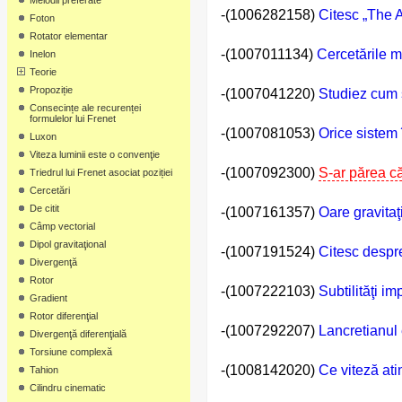
Melodii preferate
-(1006282158)
Citesc „The 
Foton
Rotator elementar
-(1007011134)
Cercetările m
Inelon
Teorie
Propoziție
-(1007041220)
Studiez cum s
Consecințe ale recurenței
formulelor lui Frenet
-(1007081053)
Orice sistem î
Luxon
Viteza luminii este o convenţie
-(1007092300)
S-ar părea că
Triedrul lui Frenet asociat poziției
Cercetări
De citit
-(1007161357)
Oare gravitaţ
Câmp vectorial
Dipol gravitaţional
-(1007191524)
Citesc desp
Divergenţă
Rotor
-(1007222103)
Subtilităţi im
Gradient
Rotor diferenţial
-(1007292207)
Lancretianul 
Divergenţă diferenţială
Torsiune complexă
-(1008142020)
Ce viteză at
Tahion
Cilindru cinematic