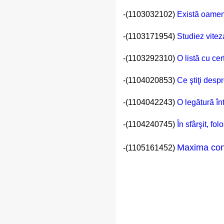
-(1103032102)
Există oameni
-(1103171954)
Studiez vite
-(1103292310)
O listă cu cer
-(1104020853)
Ce ştiţi despr
-(1104042243)
O legătură în
-(1104240745)
În sfârşit, f
Maxima conf
-(1105161452)