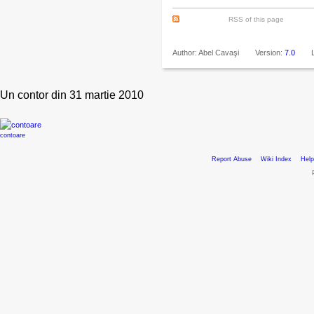
RSS of this page
Author: Abel Cavaşi
Version:
7.0
Un contor din 31 martie 2010
contoare
Report Abuse
Wiki Index
Help