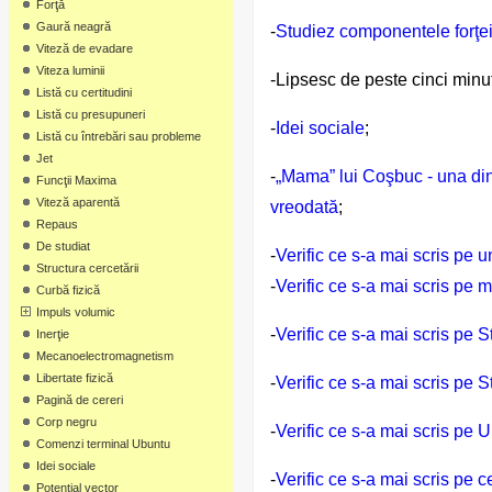
Forţă
Gaură neagră
-
Studiez componentele forţei 
Viteză de evadare
Viteza luminii
-
Lipsesc de peste cinci minu
Listă cu certitudini
Listă cu presupuneri
-
Idei sociale
;
Listă cu întrebări sau probleme
Jet
-
„Mama” lui Coşbuc - una din
Funcţii Maxima
Viteză aparentă
vreodată
;
Repaus
De studiat
-
Verific ce s-a mai scris pe u
Structura cercetării
-
Verific ce s-a mai scris pe m
Curbă fizică
Impuls volumic
-
Verific ce s-a mai scris pe S
Inerţie
Mecanoelectromagnetism
Libertate fizică
-
Verific ce s-a mai scris pe St
Pagină de cereri
Corp negru
-
Verific ce s-a mai scris pe 
Comenzi terminal Ubuntu
Idei sociale
-
Verific ce s-a mai scris pe c
Potenţial vector