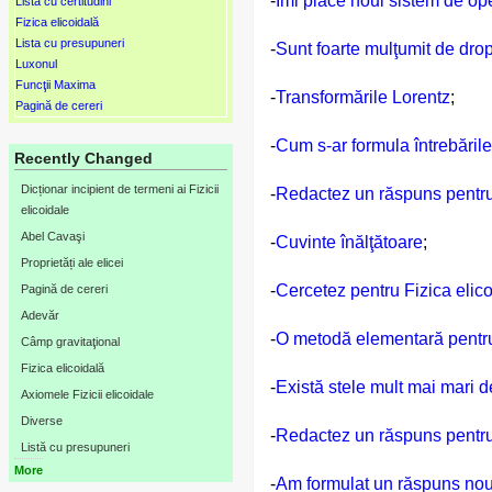
-
Îmi place noul sistem de op
Lista cu certitudini
Fizica elicoidală
Lista cu presupuneri
-
Sunt foarte mulţumit de dro
Luxonul
Funcţii Maxima
-
Transformările Lorentz
;
Pagină de cereri
-
Cum s-ar formula întrebările
Recently Changed
Dicționar incipient de termeni ai Fizicii
-
Redactez un răspuns pentru 
elicoidale
Abel Cavaşi
-
Cuvinte înălţătoare
;
Proprietăți ale elicei
-
Cercetez pentru Fizica elic
Pagină de cereri
Adevăr
-
O metodă elementară pentru
Câmp gravitaţional
Fizica elicoidală
-
Există stele mult mai mari 
Axiomele Fizicii elicoidale
Diverse
-
Redactez un răspuns pentru
Listă cu presupuneri
More
-
Am formulat un răspuns nou 