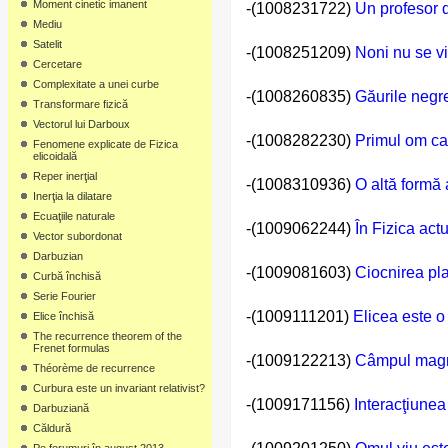
Moment cinetic imanent
-(1008231722)
Un profesor 
Mediu
Satelit
-(1008251209)
Noni nu se v
Cercetare
Complexitate a unei curbe
-(1008260835)
Găurile negre
Transformare fizică
Vectorul lui Darboux
-(1008282230)
Primul om car
Fenomene explicate de Fizica
elicoidală
Reper inerţial
-(1008310936)
O altă formă 
Inerţia la dilatare
Ecuaţiile naturale
-(1009062244)
În Fizica actu
Vector subordonat
Darbuzian
-(1009081603)
Ciocnirea pla
Curbă închisă
Serie Fourier
-(1009111201)
Elicea este o
Elice închisă
The recurrence theorem of the
Frenet formulas
-(1009122213)
Câmpul magne
Théorème de recurrence
Curbura este un invariant relativist?
-(1009171156)
Interacţiune
Darbuziană
Căldură