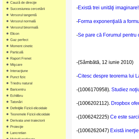
Cauză de direcţie
-
Există trei unităţi imaginare!
Succesiunea cercetării
Versorul tangentă
-
Forma exponenţială a formul
Versorul normală
Versorul binormală
Elicon
-
Se pare că Forumul pentru c
Gaz perfect
Moment cinetic
Particulă
Raport Frenet
-(Sâmbătă, 12 iunie 2010)
Mişcare
Interacţiune
-
Citesc despre teorema lui L
Punct fizic
Triedru natural
-(1006170958).
Studiez noţ
Baricentru
Echilibru
Tatonări
-(1006202112).
Dropbox ofer
Definiţiile Fizicii elicoidale
Teoremele Fizicii elicoidale
-(1006242225)
Ce este sarci
Derivata unei traiectorii
Proiecţie
-(1006262047)
Există inerţie
Lancretian