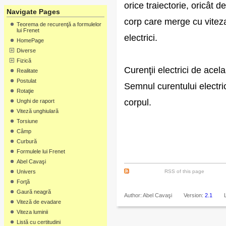
orice traiectorie, oricât d
Navigate Pages
corp care merge cu viteza 
Teorema de recurenţă a formulelor
lui Frenet
electrici.
HomePage
Diverse
Fizică
Curenţii electrici de acel
Realitate
Postulat
Semnul curentului electri
Rotaţie
corpul.
Unghi de raport
Viteză unghiulară
Torsiune
Câmp
Curbură
Formulele lui Frenet
Abel Cavaşi
Univers
RSS of this page
Forţă
Gaură neagră
Author: Abel Cavaşi
Version:
2.1
Viteză de evadare
Viteza luminii
Listă cu certitudini