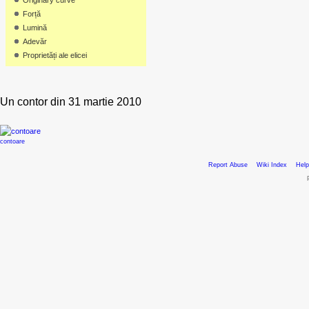
Originary curve
Forță
Lumină
Adevăr
Proprietăți ale elicei
Un contor din 31 martie 2010
contoare
Report Abuse
Wiki Index
Help