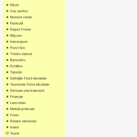
Elicon
Gaz perfect
Moment cinetic
Particulă
Raport Frenet
Mişcare
Interacţiune
Punct fizic
Triedru natural
Baricentru
Echilibru
Tatonări
Definiţiile Fizicii elicoidale
Teoremele Fizicii elicoidale
Derivata unei traiectorii
Proiecţie
Lancretian
Melodii preferate
Foton
Rotator elementar
Inelon
Teorie