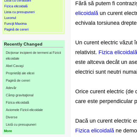
Lista cu certitudini
Fără să putem fi contrazi
Fizica elicoidală
Lista cu presupuneri
elicoidală
un curent electr
Luxonul
echivala torsiunea dreptei
Funcţii Maxima
Pagină de cereri
Un curent electric văzut î
Recently Changed
relativist.
Fizica elicoidal
Dicționar incipient de termeni ai Fizicii
elicoidale
este altceva decât un ase
Abel Cavaşi
electrici sunt neutri numa
Proprietăți ale elicei
Pagină de cereri
Adevăr
Orice curent electric (de
Câmp gravitaţional
care este perpendicular pe
Fizica elicoidală
Axiomele Fizicii elicoidale
Diverse
Dacă un curent electric e
Listă cu presupuneri
Fizica elicoidală
ne demons
More