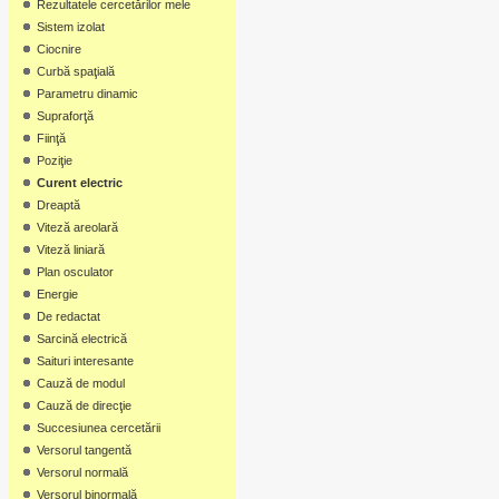
Rezultatele cercetărilor mele
Sistem izolat
Ciocnire
Curbă spaţială
Parametru dinamic
Supraforţă
Fiinţă
Poziţie
Curent electric
Dreaptă
Viteză areolară
Viteză liniară
Plan osculator
Energie
De redactat
Sarcină electrică
Saituri interesante
Cauză de modul
Cauză de direcţie
Succesiunea cercetării
Versorul tangentă
Versorul normală
Versorul binormală