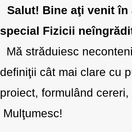
Salut! Bine aţi venit în
special Fizicii neîngrăd
Mă străduiesc necontenit 
definiţii cât mai clare cu 
proiect, formulând cereri, 
Mulţumesc!