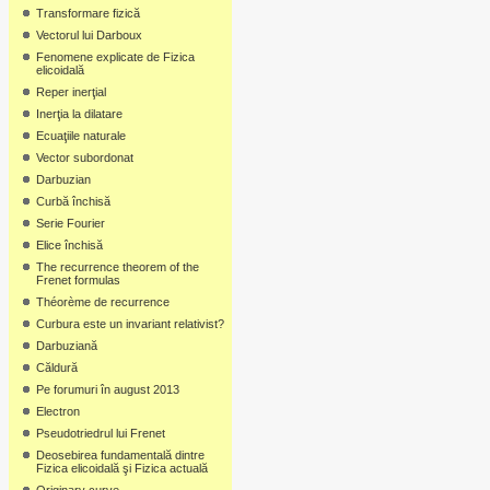
Transformare fizică
Vectorul lui Darboux
Fenomene explicate de Fizica
elicoidală
Reper inerţial
Inerţia la dilatare
Ecuaţiile naturale
Vector subordonat
Darbuzian
Curbă închisă
Serie Fourier
Elice închisă
The recurrence theorem of the
Frenet formulas
Théorème de recurrence
Curbura este un invariant relativist?
Darbuziană
Căldură
Pe forumuri în august 2013
Electron
Pseudotriedrul lui Frenet
Deosebirea fundamentală dintre
Fizica elicoidală şi Fizica actuală