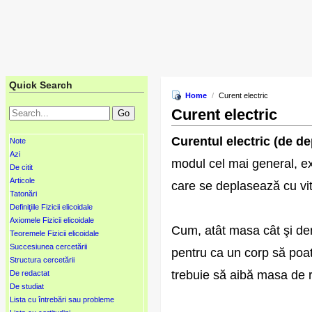
Quick Search
Home
/
Curent electric
Curent electric
Curentul electric (de de
Note
Azi
modul cel mai general, ex
De citit
Articole
care se deplasează cu vite
Tatonări
Definiţiile Fizicii elicoidale
Axiomele Fizicii elicoidale
Cum, atât masa cât şi den
Teoremele Fizicii elicoidale
Succesiunea cercetării
pentru ca un corp să poată
Structura cercetării
trebuie să aibă masa de r
De redactat
De studiat
Lista cu întrebări sau probleme