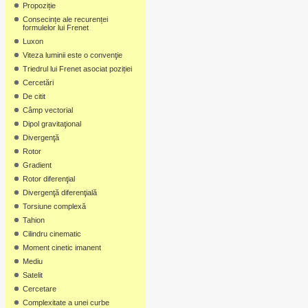
Propoziție
Consecințe ale recurenței
formulelor lui Frenet
Luxon
Viteza luminii este o convenţie
Triedrul lui Frenet asociat poziției
Cercetări
De citit
Câmp vectorial
Dipol gravitaţional
Divergenţă
Rotor
Gradient
Rotor diferenţial
Divergenţă diferenţială
Torsiune complexă
Tahion
Cilindru cinematic
Moment cinetic imanent
Mediu
Satelit
Cercetare
Complexitate a unei curbe