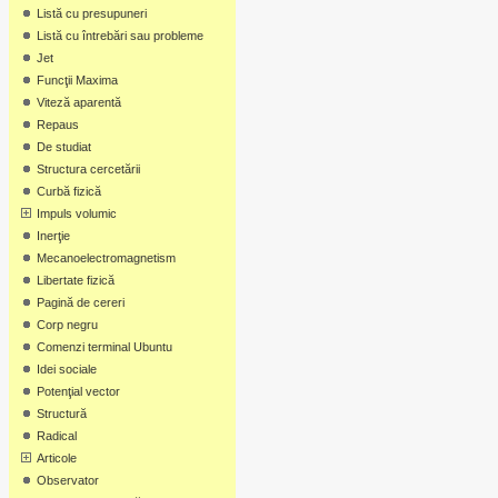
Listă cu presupuneri
Listă cu întrebări sau probleme
Jet
Funcţii Maxima
Viteză aparentă
Repaus
De studiat
Structura cercetării
Curbă fizică
Impuls volumic
Inerţie
Mecanoelectromagnetism
Libertate fizică
Pagină de cereri
Corp negru
Comenzi terminal Ubuntu
Idei sociale
Potenţial vector
Structură
Radical
Articole
Observator