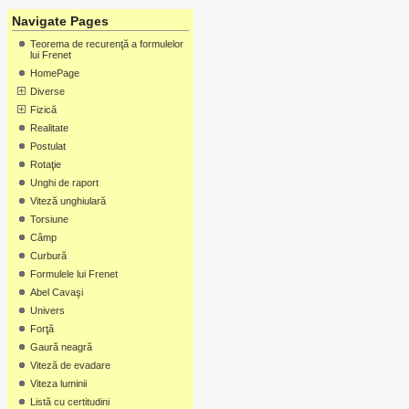
Navigate Pages
Teorema de recurenţă a formulelor
lui Frenet
HomePage
Diverse
Fizică
Realitate
Postulat
Rotaţie
Unghi de raport
Viteză unghiulară
Torsiune
Câmp
Curbură
Formulele lui Frenet
Abel Cavaşi
Univers
Forţă
Gaură neagră
Viteză de evadare
Viteza luminii
Listă cu certitudini