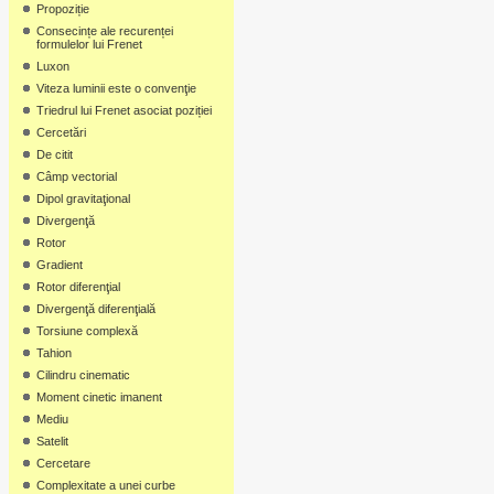
Propoziție
Consecințe ale recurenței
formulelor lui Frenet
Luxon
Viteza luminii este o convenţie
Triedrul lui Frenet asociat poziției
Cercetări
De citit
Câmp vectorial
Dipol gravitaţional
Divergenţă
Rotor
Gradient
Rotor diferenţial
Divergenţă diferenţială
Torsiune complexă
Tahion
Cilindru cinematic
Moment cinetic imanent
Mediu
Satelit
Cercetare
Complexitate a unei curbe