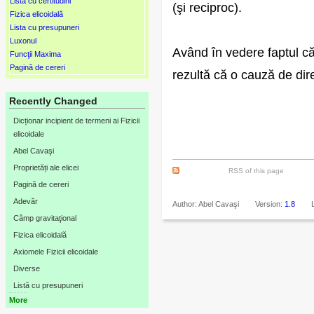
Lista cu certitudini
(şi reciproc).
Fizica elicoidală
Lista cu presupuneri
Luxonul
Având în vedere faptul că
Funcţii Maxima
Pagină de cereri
rezultă că o cauză de dire
Recently Changed
Dicționar incipient de termeni ai Fizicii
elicoidale
Abel Cavaşi
Proprietăți ale elicei
RSS of this page
Pagină de cereri
Adevăr
Author: Abel Cavaşi
Version:
1.8
Câmp gravitaţional
Fizica elicoidală
Axiomele Fizicii elicoidale
Diverse
Listă cu presupuneri
More