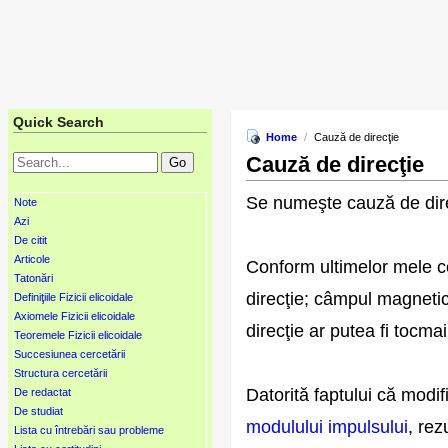
Quick Search
Home
/
Cauză de direcţie
Cauză de direcţie
Se numeşte cauză de dire
Note
Azi
De citit
Articole
Conform ultimelor mele ce
Tatonări
direcţie; câmpul magnetic 
Definiţiile Fizicii elicoidale
Axiomele Fizicii elicoidale
direcţie ar putea fi tocmai
Teoremele Fizicii elicoidale
Succesiunea cercetării
Structura cercetării
Datorită faptului că modif
De redactat
De studiat
modulului impulsului
, rez
Lista cu întrebări sau probleme