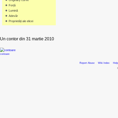
Originary curve
Forță
Lumină
Adevăr
Proprietăți ale elicei
Un contor din 31 martie 2010
contoare
Report Abuse
Wiki Index
Help