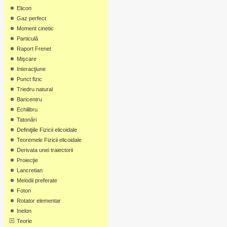
Elicon
Gaz perfect
Moment cinetic
Particulă
Raport Frenet
Mişcare
Interacţiune
Punct fizic
Triedru natural
Baricentru
Echilibru
Tatonări
Definiţiile Fizicii elicoidale
Teoremele Fizicii elicoidale
Derivata unei traiectorii
Proiecţie
Lancretian
Melodii preferate
Foton
Rotator elementar
Inelon
Teorie