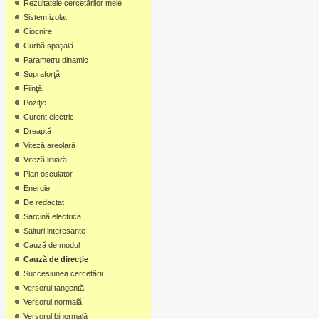
Rezultatele cercetărilor mele
Sistem izolat
Ciocnire
Curbă spaţială
Parametru dinamic
Supraforţă
Fiinţă
Poziţie
Curent electric
Dreaptă
Viteză areolară
Viteză liniară
Plan osculator
Energie
De redactat
Sarcină electrică
Saituri interesante
Cauză de modul
Cauză de direcţie
Succesiunea cercetării
Versorul tangentă
Versorul normală
Versorul binormală