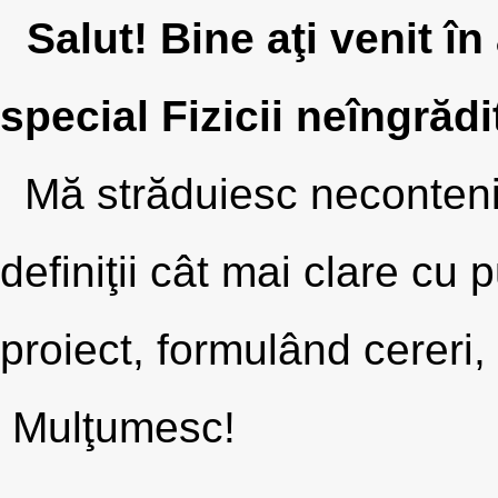
Salut! Bine aţi venit în
special Fizicii neîngrăd
Mă străduiesc necontenit 
definiţii cât mai clare cu 
proiect, formulând cereri, 
Mulţumesc!