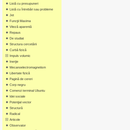
Listă cu presupuneri
Listă cu întrebări sau probleme
Jet
Funcţii Maxima
Viteză aparentă
Repaus
De studiat
Structura cercetării
Curbă fizică
Impuls volumic
Inerţie
Mecanoelectromagnetism
Libertate fizică
Pagină de cereri
Corp negru
Comenzi terminal Ubuntu
Idei sociale
Potenţial vector
Structură
Radical
Articole
Observator