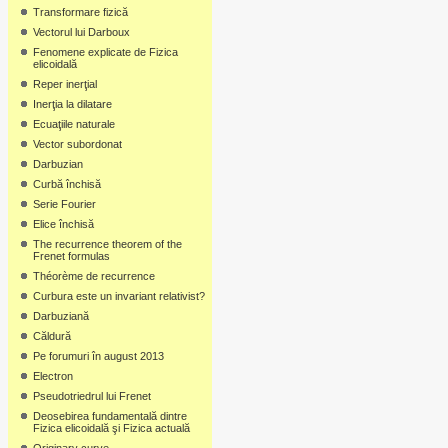
Transformare fizică
Vectorul lui Darboux
Fenomene explicate de Fizica
elicoidală
Reper inerţial
Inerţia la dilatare
Ecuaţiile naturale
Vector subordonat
Darbuzian
Curbă închisă
Serie Fourier
Elice închisă
The recurrence theorem of the
Frenet formulas
Théorème de recurrence
Curbura este un invariant relativist?
Darbuziană
Căldură
Pe forumuri în august 2013
Electron
Pseudotriedrul lui Frenet
Deosebirea fundamentală dintre
Fizica elicoidală şi Fizica actuală